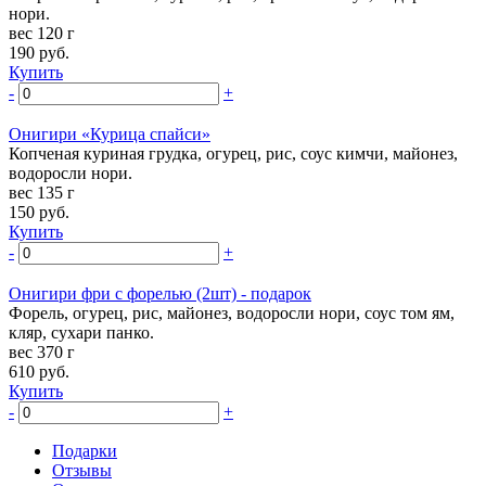
нори.
вес 120 г
190
руб.
Купить
-
+
Онигири «Курица спайси»
Копченая куриная грудка, огурец, рис, соус кимчи, майонез,
водоросли нори.
вес 135 г
150
руб.
Купить
-
+
Онигири фри с форелью (2шт) - подарок
Форель, огурец, рис, майонез, водоросли нори, соус том ям,
кляр, сухари панко.
вес 370 г
610
руб.
Купить
-
+
Подарки
Отзывы