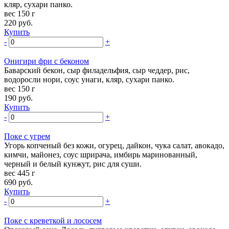
кляр, сухари панко.
вес 150 г
220
руб.
Купить
-
+
Онигири фри с беконом
Баварский бекон, сыр филадельфия, сыр чеддер, рис,
водоросли нори, соус унаги, кляр, сухари панко.
вес 150 г
190
руб.
Купить
-
+
Поке с угрем
Угорь копченый без кожи, огурец, дайкон, чука салат, авокадо,
кимчи, майонез, соус шрирача, имбирь маринованный,
черный и белый кунжут, рис для суши.
вес 445 г
690
руб.
Купить
-
+
Поке с креветкой и лососем