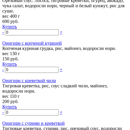
Ореховый соус. Лосось, тигровые креветки, огурец, авокадо,
чука салат, водоросли нори, черный и белый кунжут, рис для
суши.
вес 400 г
690
руб.
Купить
-
+
Онигири с копченой курицей
Копченая куриная грудка, рис, майонез, водоросли нори.
вес 130 г
150
руб.
Купить
-
+
Онигири с креветкой чили
Тигровая креветка, рис, соус сладкий чили, майонез,
водоросли нори.
вес 110 г
200
руб.
Купить
-
+
Онигири с сурими и креветкой
Тигровые креветки, сурими, рис, ореховый соус, водоросли