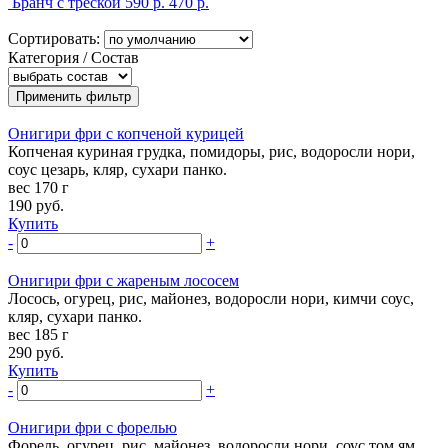
Бранч с треской
590 р.
470 р.
Сортировать:
Категория / Состав
Онигири фри с копченой курицей
Копченая куриная грудка, помидоры, рис, водоросли нори,
соус цезарь, кляр, сухари панко.
вес 170 г
190
руб.
Купить
-
+
Онигири фри с жареным лососем
Лосось, огурец, рис, майонез, водоросли нори, кимчи соус,
кляр, сухари панко.
вес 185 г
290
руб.
Купить
-
+
Онигири фри с форелью
Форель, огурец, рис, майонез, водоросли нори, соус том ям,