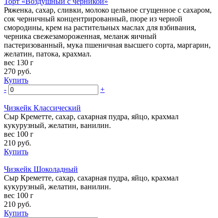
Торт «Воздушный с черникой»
Ряженка, сахар, сливки, молоко цельное сгущенное с сахаром,
сок черничный концентрированный, пюре из черной
смородины, крем на растительных маслах для взбивания,
черника свежезамороженная, меланж яичный
пастеризованный, мука пшеничная высшего сорта, маргарин,
желатин, патока, крахмал.
вес 130 г
270
руб.
Купить
-
+
Чизкейк Классический
Сыр Креметте, сахар, сахарная пудра, яйцо, крахмал
кукурузный, желатин, ванилин.
вес 100 г
210
руб.
Купить
Чизкейк Шоколадный
Сыр Креметте, сахар, сахарная пудра, яйцо, крахмал
кукурузный, желатин, ванилин.
вес 100 г
210
руб.
Купить