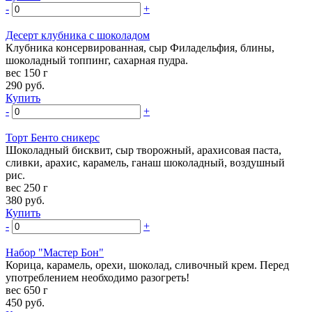
-
+
Десерт клубника с шоколадом
Клубника консервированная, сыр Филадельфия, блины,
шоколадный топпинг, сахарная пудра.
вес 150 г
290
руб.
Купить
-
+
Торт Бенто сникерс
Шоколадный бисквит, сыр творожный, арахисовая паста,
сливки, арахис, карамель, ганаш шоколадный, воздушный
рис.
вес 250 г
380
руб.
Купить
-
+
Набор "Мастер Бон"
Корица, карамель, орехи, шоколад, сливочный крем. Перед
употреблением необходимо разогреть!
вес 650 г
450
руб.