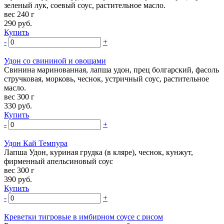
зеленый лук, соевый соус, растительное масло.
вес 240 г
290
руб.
Купить
-
+
Удон со свининой и овощами
Свинина маринованная, лапша удон, прец болгарский, фасоль
стручковая, морковь, чеснок, устричный соус, растительное
масло.
вес 300 г
330
руб.
Купить
-
+
Удон Кай Темпура
Лапша Удон, куриная грудка (в кляре), чеснок, кунжут,
фирменный апельсиновый соус
вес 300 г
390
руб.
Купить
-
+
Креветки тигровые в имбирном соусе с рисом