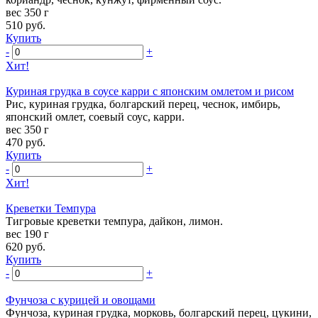
вес 350 г
510
руб.
Купить
-
+
Хит!
Куриная грудка в соусе карри с японским омлетом и рисом
Рис, куриная грудка, болгарский перец, чеснок, имбирь,
японский омлет, соевый соус, карри.
вес 350 г
470
руб.
Купить
-
+
Хит!
Креветки Темпура
Тигровые креветки темпура, дайкон, лимон.
вес 190 г
620
руб.
Купить
-
+
Фунчоза с курицей и овощами
Фунчоза, куриная грудка, морковь, болгарский перец, цукини,