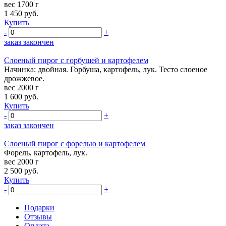
вес 1700 г
1 450
руб.
Купить
-
+
заказ закончен
Слоеный пирог с горбушей и картофелем
Начинка: двойная. Горбуша, картофель, лук. Тесто слоеное
дрожжевое.
вес 2000 г
1 600
руб.
Купить
-
+
заказ закончен
Слоеный пирог с форелью и картофелем
Форель, картофель, лук.
вес 2000 г
2 500
руб.
Купить
-
+
Подарки
Отзывы
Оплата