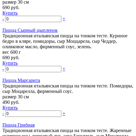
размер 30 см
690
руб.
Купить
-
+
Пицца Сырный цыпленок
Традиционная итальянская пицца на тонком тесте. Куриное
бедро в кляре, помидоры, сыр Моццарела, сыр Чеддер,
оливковое масло, фирменный соус, зелень.
вес 600 г
690
руб.
Купить
-
+
Пицца Маргарита
Традиционная итальянская пицца на тонком тесте. Помидоры,
сыр Моцарелла, фирменный соус.
размер 30 см
490
руб.
Купить
-
+
Пицца Грибная
Традиционная итальянская пицца на тонком тесте. Жаренные
шампиньоны, репчатый лук, соус Бешамель, сыр Моцарелла.